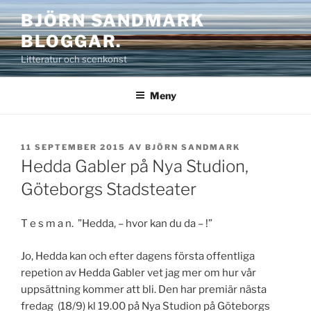
Hoppa
BJÖRN SANDMARK
till
BLOGGAR.
innehåll
Litteratur och scenkonst
Meny
PUBLICERAT
11 SEPTEMBER 2015
AV
BJÖRN SANDMARK
Hedda Gabler på Nya Studion,
Göteborgs Stadsteater
T e s m a n. ”Hedda, – hvor kan du da – !”
Jo, Hedda kan och efter dagens första offentliga
repetion av Hedda Gabler vet jag mer om hur vår
uppsättning kommer att bli. Den har premiär nästa
fredag (18/9) kl 19.00 på Nya Studion på Göteborgs