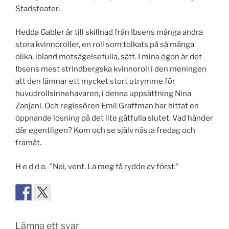
Stadsteater.
Hedda Gabler är till skillnad från Ibsens många andra
stora kvinnoroller, en roll som tolkats på så många
olika, ibland motsägelsefulla, sätt. I mina ögon är det
Ibsens mest strindbergska kvinnoroll i den meningen
att den lämnar ett mycket stort utrymme för
huvudrollsinnehavaren, i denna uppsättning Nina
Zanjani. Och regissören Emil Graffman har hittat en
öppnande lösning på det lite gåtfulla slutet. Vad händer
där egentligen? Kom och se själv nästa fredag och
framåt.
H e d d a. ”Nei, vent. La meg få rydde av först.”
Lämna ett svar