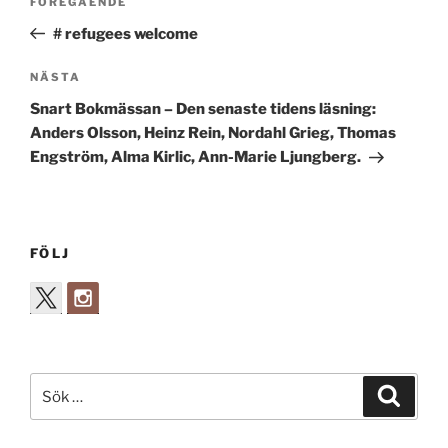
Föregående
FÖREGÅENDE
inlägg
# refugees welcome
Nästa
NÄSTA
inlägg
Snart Bokmässan – Den senaste tidens läsning:
Anders Olsson, Heinz Rein, Nordahl Grieg, Thomas
Engström, Alma Kirlic, Ann-Marie Ljungberg.
FÖLJ
Sök
Sök
efter: