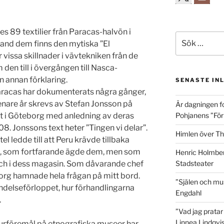
es 89 textilier från Paracas-halvön i
Sök
and dem finns den mytiska ”El
efter:
vissa skillnader i vävtekniken från de
 den till i övergången till Nasca-
on annan förklaring.
SENASTE IN
Paracas har dokumenterats några gånger,
nare år skrevs av Stefan Jonsson på
Är dagningen f
t i Göteborg med anledning av deras
Pohjanens ”Förlå
08. Jonssons text heter ”Tingen vi delar”.
Himlen över Th
l ledde till att Peru krävde tillbaka
ad, som fortfarande ägde dem, men som
Henric Holmber
ch i dess magasin. Som dåvarande chef
Stadsteater
borg hamnade hela frågan på mitt bord.
”Själen och mu
ändelseförloppet, hur förhandlingarna
Engdahl
.
”Vad jag pratar
Linnea Lindqvis
urföremål på etnografiska museer har