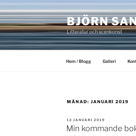
Hoppa
till
BJÖRN SA
innehåll
Litteratur och scenkonst
Hem / Blogg
Galleri
Kon
MÅNAD:
JANUARI 2019
PUBLICERAT
12 JANUARI 2019
Min kommande bok 