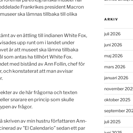
n meddelade Frankrikes president Macron
useer ska lämnas tillbaka till olika
ARKIV
juli 2026
ämt av en ättling till indianen White Fox,
visades upp runt om i landet under
juni 2026
vet är att museet ska lämna tillbaka
maj 2026
l som antas ha tillhört White Fox.
ndet med bistånd av Ann Follin, chef för
mars 2026
r, och konstaterat att man avvisar
januari 2026
r.
november 202
pekter av de här frågorna och texten
 eller snarare en princip som skulle
oktober 2025
typen av frågor.
september 20
ä skriven av min hustru författaren Ann-
juli 2025
cinerad av ”El Calendario” sedan ett par
juni 2025