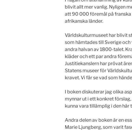
blivit allt mer vanlig. Nylige
att 90 000 föremål på franska m
afrikanska länder.
Världskulturmuseet har blivit st
som hämtades till Sverige och 
andra halvan av 1800-talet. Kra
kläder och ett par andra föremå
Justitiekanslern har prövat äre
Statens museer för Världskultu
kravet. Vi får se vad som hände
I boken diskuterar jag olika as
mynnar ut i ett konkret förslag,
kunna vara tillämplig i den här 
Andra delen av boken är en ess
Marie Ljungberg, som varit fas