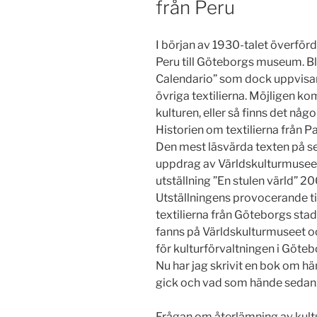
från Peru
I början av 1930-talet överförd
Peru till Göteborgs museum. Bl
Calendario” som dock uppvisar 
övriga textilierna. Möjligen kom
kulturen, eller så finns det någ
Historien om textilierna från 
Den mest läsvärda texten på se
uppdrag av Världskulturmusee
utställning ”En stulen värld” 20
Utställningens provocerande tite
textilierna från Göteborgs st
fanns på Världskulturmuseet o
för kulturförvaltningen i Göte
Nu har jag skrivit en bok om h
gick och vad som hände sedan
Frågan om återlämning av kult