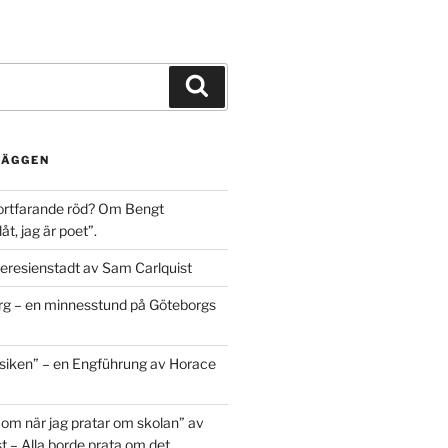
Sök
LÄGGEN
ortfarande röd? Om Bengt
t, jag är poet”.
eresienstadt av Sam Carlquist
g – en minnesstund på Göteborgs
siken” – en Engführung av Horace
 om när jag pratar om skolan” av
t – Alla borde prata om det.