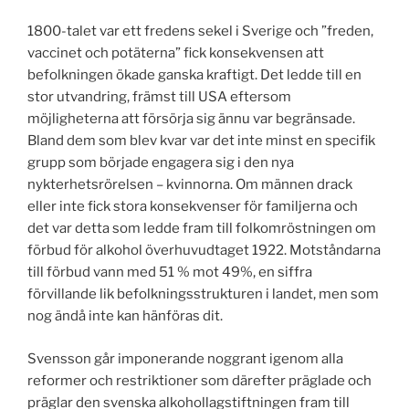
1800-talet var ett fredens sekel i Sverige och ”freden,
vaccinet och potäterna” fick konsekvensen att
befolkningen ökade ganska kraftigt. Det ledde till en
stor utvandring, främst till USA eftersom
möjligheterna att försörja sig ännu var begränsade.
Bland dem som blev kvar var det inte minst en specifik
grupp som började engagera sig i den nya
nykterhetsrörelsen – kvinnorna. Om männen drack
eller inte fick stora konsekvenser för familjerna och
det var detta som ledde fram till folkomröstningen om
förbud för alkohol överhuvudtaget 1922. Motståndarna
till förbud vann med 51 % mot 49%, en siffra
förvillande lik befolkningsstrukturen i landet, men som
nog ändå inte kan hänföras dit.
Svensson går imponerande noggrant igenom alla
reformer och restriktioner som därefter präglade och
präglar den svenska alkohollagstiftningen fram till