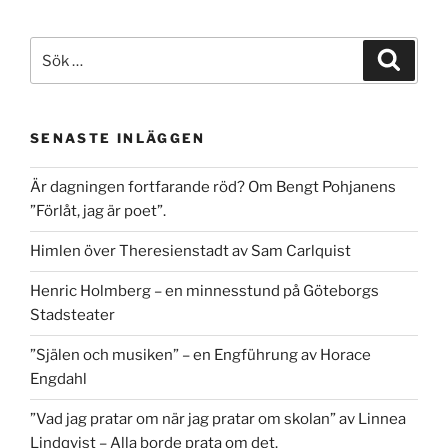
Sök
Sök
efter:
SENASTE INLÄGGEN
Är dagningen fortfarande röd? Om Bengt Pohjanens
”Förlåt, jag är poet”.
Himlen över Theresienstadt av Sam Carlquist
Henric Holmberg – en minnesstund på Göteborgs
Stadsteater
”Själen och musiken” – en Engführung av Horace
Engdahl
”Vad jag pratar om när jag pratar om skolan” av Linnea
Lindqvist – Alla borde prata om det.