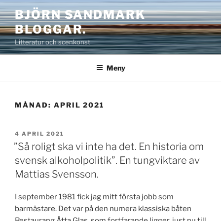
Hoppa
BJÖRN SANDMARK
till
BLOGGAR.
innehåll
Litteratur och scenkonst
Meny
MÅNAD:
APRIL 2021
PUBLICERAT
4 APRIL 2021
”Så roligt ska vi inte ha det. En historia om
svensk alkoholpolitik”. En tungviktare av
Mattias Svensson.
I september 1981 fick jag mitt första jobb som
barmästare. Det var på den numera klassiska båten
Restaurang Åtta Glas, som fortfarande ligger, just nu till