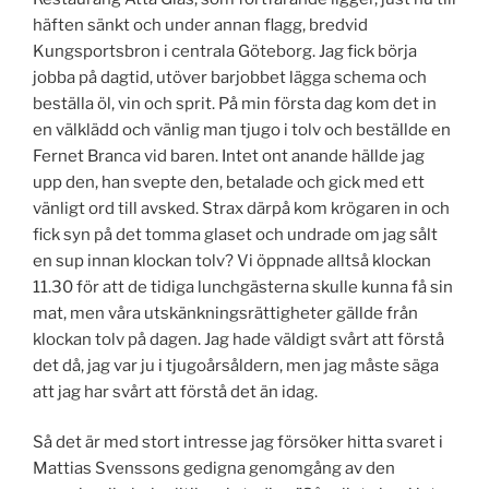
häften sänkt och under annan flagg, bredvid
Kungsportsbron i centrala Göteborg. Jag fick börja
jobba på dagtid, utöver barjobbet lägga schema och
beställa öl, vin och sprit. På min första dag kom det in
en välklädd och vänlig man tjugo i tolv och beställde en
Fernet Branca vid baren. Intet ont anande hällde jag
upp den, han svepte den, betalade och gick med ett
vänligt ord till avsked. Strax därpå kom krögaren in och
fick syn på det tomma glaset och undrade om jag sålt
en sup innan klockan tolv? Vi öppnade alltså klockan
11.30 för att de tidiga lunchgästerna skulle kunna få sin
mat, men våra utskänkningsrättigheter gällde från
klockan tolv på dagen. Jag hade väldigt svårt att förstå
det då, jag var ju i tjugoårsåldern, men jag måste säga
att jag har svårt att förstå det än idag.
Så det är med stort intresse jag försöker hitta svaret i
Mattias Svenssons gedigna genomgång av den