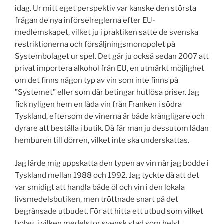
idag. Ur mitt eget perspektiv var kanske den största
frågan de nya införselreglerna efter EU-
medlemskapet, vilket ju i praktiken satte de svenska
restriktionerna och försäljningsmonopolet på
Systembolaget ur spel. Det går ju också sedan 2007 att
privat importera alkohol från EU, en utmärkt möjlighet
om det finns någon typ av vin som inte finns på
”Systemet” eller som där betingar hutlösa priser. Jag
fick nyligen hem en låda vin från Franken i södra
Tyskland, eftersom de vinerna är både krångligare och
dyrare att beställa i butik. Då får man ju dessutom lådan
hemburen till dörren, vilket inte ska underskattas.
Jag lärde mig uppskatta den typen av vin när jag bodde i
Tyskland mellan 1988 och 1992. Jag tyckte då att det
var smidigt att handla både öl och vin i den lokala
livsmedelsbutiken, men tröttnade snart på det
begränsade utbudet. För att hitta ett utbud som vilket
bolag i vilken medelstor svensk stad som helst