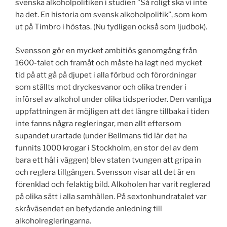
svenska alkoholpolitiken i studien ”Så roligt ska vi inte
ha det. En historia om svensk alkoholpolitik”, som kom
ut på Timbro i höstas. (Nu tydligen också som ljudbok).
Svensson gör en mycket ambitiös genomgång från
1600-talet och framåt och måste ha lagt ned mycket
tid på att gå på djupet i alla förbud och förordningar
som ställts mot dryckesvanor och olika trender i
införsel av alkohol under olika tidsperioder. Den vanliga
uppfattningen är möjligen att det längre tillbaka i tiden
inte fanns några regleringar, men allt eftersom
supandet urartade (under Bellmans tid lär det ha
funnits 1000 krogar i Stockholm, en stor del av dem
bara ett hål i väggen) blev staten tvungen att gripa in
och reglera tillgången. Svensson visar att det är en
förenklad och felaktig bild. Alkoholen har varit reglerad
på olika sätt i alla samhällen. På sextonhundratalet var
skråväsendet en betydande anledning till
alkoholregleringarna.