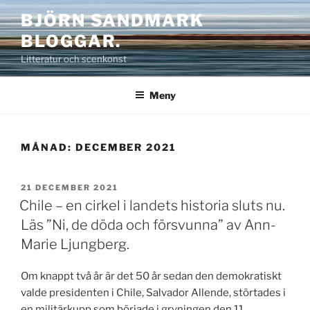
Hoppa
BJÖRN SANDMARK
till
BLOGGAR.
innehåll
Litteratur och scenkonst
Meny
MÅNAD:
DECEMBER 2021
PUBLICERAT
21 DECEMBER 2021
Chile – en cirkel i landets historia sluts nu.
Läs ”Ni, de döda och försvunna” av Ann-
Marie Ljungberg.
Om knappt två år är det 50 år sedan den demokratiskt
valde presidenten i Chile, Salvador Allende, störtades i
en militärkupp som började i gryningen den 11