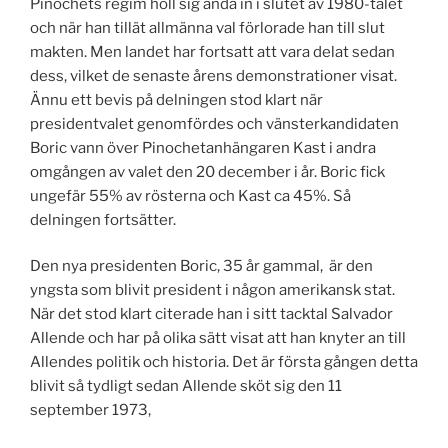
Pinochets regim höll sig ända in i slutet av 1980-talet
och när han tillät allmänna val förlorade han till slut
makten. Men landet har fortsatt att vara delat sedan
dess, vilket de senaste årens demonstrationer visat.
Ännu ett bevis på delningen stod klart när
presidentvalet genomfördes och vänsterkandidaten
Boric vann över Pinochetanhängaren Kast i andra
omgången av valet den 20 december i år. Boric fick
ungefär 55% av rösterna och Kast ca 45%. Så
delningen fortsätter.
Den nya presidenten Boric, 35 år gammal, är den
yngsta som blivit president i någon amerikansk stat.
När det stod klart citerade han i sitt tacktal Salvador
Allende och har på olika sätt visat att han knyter an till
Allendes politik och historia. Det är första gången detta
blivit så tydligt sedan Allende sköt sig den 11
september 1973,