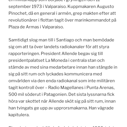
september 1973 i Valparaiso. Kuppmakaren Augusto
Pinochet, då en general i armén, grep makten efter att
revolutionärer i flottan tagit över marinkommandot på
Plaza de Armas i Valparaiso.
Samtidigt slog man till i Santiago och man bemödade
sig om att ta över landets radiokanaler för att styra
rapporteringen. President Allende begav sig till
presidentpalatset La Moneda i centrala stan och
stämde av med sina medarbetare innan han stängde in
sig på sitt rum och lyckades kommunicera med
omvärlden via den enda radiokanal som inte militären
tagit kontroll över – Radio Magellanes i Punta Arenas,
500 mil söderut i Patagonien. Det sista lyssnarna fick
höra var skottet när Allende sköt sig på sitt rum, innan
han tvingats ge upp av upprorsmakarna. Han vägrade
kapitulera.