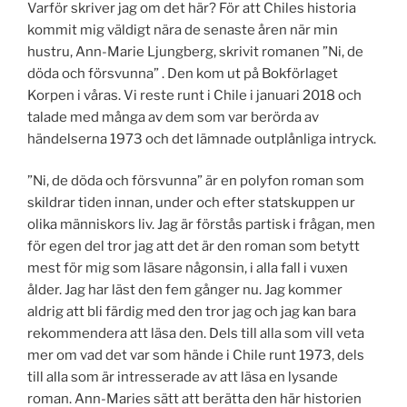
Varför skriver jag om det här? För att Chiles historia
kommit mig väldigt nära de senaste åren när min
hustru, Ann-Marie Ljungberg, skrivit romanen ”Ni, de
döda och försvunna” . Den kom ut på Bokförlaget
Korpen i våras. Vi reste runt i Chile i januari 2018 och
talade med många av dem som var berörda av
händelserna 1973 och det lämnade outplånliga intryck.
”Ni, de döda och försvunna” är en polyfon roman som
skildrar tiden innan, under och efter statskuppen ur
olika människors liv. Jag är förstås partisk i frågan, men
för egen del tror jag att det är den roman som betytt
mest för mig som läsare någonsin, i alla fall i vuxen
ålder. Jag har läst den fem gånger nu. Jag kommer
aldrig att bli färdig med den tror jag och jag kan bara
rekommendera att läsa den. Dels till alla som vill veta
mer om vad det var som hände i Chile runt 1973, dels
till alla som är intresserade av att läsa en lysande
roman. Ann-Maries sätt att berätta den här historien