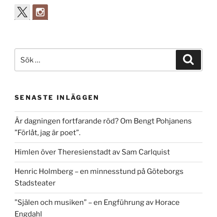
Sök
Sök
efter:
SENASTE INLÄGGEN
Är dagningen fortfarande röd? Om Bengt Pohjanens
”Förlåt, jag är poet”.
Himlen över Theresienstadt av Sam Carlquist
Henric Holmberg – en minnesstund på Göteborgs
Stadsteater
”Själen och musiken” – en Engführung av Horace
Engdahl