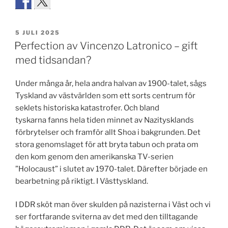
PUBLICERAT
5 JULI 2025
Perfection av Vincenzo Latronico – gift
med tidsandan?
Under många år, hela andra halvan av 1900-talet, sågs
Tyskland av västvärlden som ett sorts centrum för
seklets historiska katastrofer. Och bland
tyskarna fanns hela tiden minnet av Nazitysklands
förbrytelser och framför allt Shoa i bakgrunden. Det
stora genomslaget för att bryta tabun och prata om
den kom genom den amerikanska TV-serien
”Holocaust” i slutet av 1970-talet. Därefter började en
bearbetning på riktigt. I Västtyskland.
I DDR sköt man över skulden på nazisterna i Väst och vi
ser fortfarande sviterna av det med den tilltagande