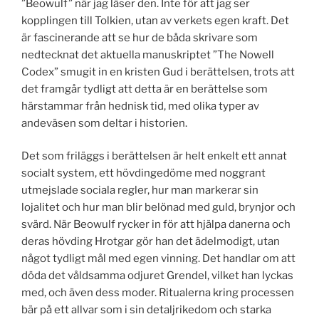
”Beowulf” när jag läser den. Inte för att jag ser
kopplingen till Tolkien, utan av verkets egen kraft. Det
är fascinerande att se hur de båda skrivare som
nedtecknat det aktuella manuskriptet ”The Nowell
Codex” smugit in en kristen Gud i berättelsen, trots att
det framgår tydligt att detta är en berättelse som
härstammar från hednisk tid, med olika typer av
andeväsen som deltar i historien.
Det som friläggs i berättelsen är helt enkelt ett annat
socialt system, ett hövdingedöme med noggrant
utmejslade sociala regler, hur man markerar sin
lojalitet och hur man blir belönad med guld, brynjor och
svärd. När Beowulf rycker in för att hjälpa danerna och
deras hövding Hrotgar gör han det ädelmodigt, utan
något tydligt mål med egen vinning. Det handlar om att
döda det våldsamma odjuret Grendel, vilket han lyckas
med, och även dess moder. Ritualerna kring processen
bär på ett allvar som i sin detaljrikedom och starka