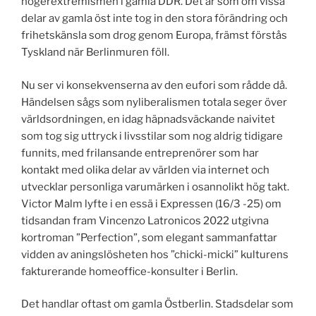
högerextremismen i gamla DDR. Det är som om vissa
delar av gamla öst inte tog in den stora förändring och
frihetskänsla som drog genom Europa, främst förstås
Tyskland när Berlinmuren föll.
Nu ser vi konsekvenserna av den eufori som rådde då.
Händelsen sågs som nyliberalismen totala seger över
världsordningen, en idag häpnadsväckande naivitet
som tog sig uttryck i livsstilar som nog aldrig tidigare
funnits, med frilansande entreprenörer som har
kontakt med olika delar av världen via internet och
utvecklar personliga varumärken i osannolikt hög takt.
Victor Malm lyfte i en essä i Expressen (16/3 -25) om
tidsandan fram Vincenzo Latronicos 2022 utgivna
kortroman ”Perfection”, som elegant sammanfattar
vidden av aningslösheten hos ”chicki-micki” kulturens
fakturerande homeoffice-konsulter i Berlin.
Det handlar oftast om gamla Östberlin. Stadsdelar som