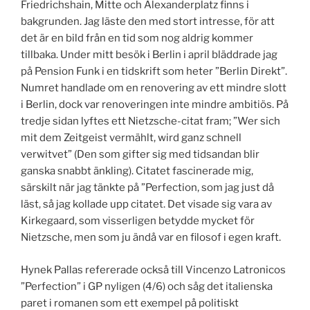
Friedrichshain, Mitte och Alexanderplatz finns i
bakgrunden. Jag läste den med stort intresse, för att
det är en bild från en tid som nog aldrig kommer
tillbaka. Under mitt besök i Berlin i april bläddrade jag
på Pension Funk i en tidskrift som heter ”Berlin Direkt”.
Numret handlade om en renovering av ett mindre slott
i Berlin, dock var renoveringen inte mindre ambitiös. På
tredje sidan lyftes ett Nietzsche-citat fram; ”Wer sich
mit dem Zeitgeist vermählt, wird ganz schnell
verwitvet” (Den som gifter sig med tidsandan blir
ganska snabbt änkling). Citatet fascinerade mig,
särskilt när jag tänkte på ”Perfection, som jag just då
läst, så jag kollade upp citatet. Det visade sig vara av
Kirkegaard, som visserligen betydde mycket för
Nietzsche, men som ju ändå var en filosof i egen kraft.
Hynek Pallas refererade också till Vincenzo Latronicos
”Perfection” i GP nyligen (4/6) och såg det italienska
paret i romanen som ett exempel på politiskt