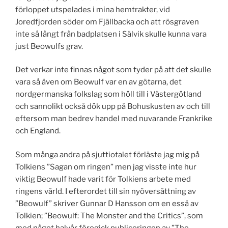
förloppet utspelades i mina hemtrakter, vid
Joredfjorden söder om Fjällbacka och att rösgraven
inte så långt från badplatsen i Sälvik skulle kunna vara
just Beowulfs grav.
Det verkar inte finnas något som tyder på att det skulle
vara så även om Beowulf var en av götarna, det
nordgermanska folkslag som höll till i Västergötland
och sannolikt också dök upp på Bohuskusten av och till
eftersom man bedrev handel med nuvarande Frankrike
och England.
Som många andra på sjuttiotalet förläste jag mig på
Tolkiens ”Sagan om ringen” men jag visste inte hur
viktig Beowulf hade varit för Tolkiens arbete med
ringens värld. I efterordet till sin nyöversättning av
”Beowulf” skriver Gunnar D Hansson om en essä av
Tolkien; ”Beowulf: The Monster and the Critics”, som
med något halvår föregick publiceringen av ”The