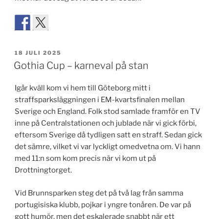
PUBLICERAT
18 JULI 2025
Gothia Cup – karneval på stan
Igår kväll kom vi hem till Göteborg mitt i
straffsparksläggningen i EM-kvartsfinalen mellan
Sverige och England. Folk stod samlade framför en TV
inne på Centralstationen och jublade när vi gick förbi,
eftersom Sverige då tydligen satt en straff. Sedan gick
det sämre, vilket vi var lyckligt omedvetna om. Vi hann
med 11:n som kom precis när vi kom ut på
Drottningtorget.
Vid Brunnsparken steg det på två lag från samma
portugisiska klubb, pojkar i yngre tonåren. De var på
gott humör, men det eskalerade snabbt när ett