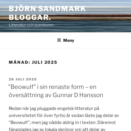
Hoppa
BJÖRN SANDMARK
till
BLOGGAR.
innehåll
Litteratur och scenkonst
Meny
MÅNAD:
JULI 2025
PUBLICERAT
26 JULI 2025
”Beowulf” i sin renaste form – en
översättning av Gunnar D Hansson
Redan när jag pluggade engelsk litteratur på
universitetet för över fyrtio år sedan läste jag delar av
”Beowulf”, men jag nådde aldrig in i texten. Däremot
fängslades jag av lokala skrönor om att delar av