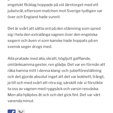
engelskt flicklag hoppade på vid Järntorget med ett
jubelvrål, eftersom matchen mot Sverige tydligen var
över och England hade vunnit.
Det är svårt att sätta ord på den stämning som spred
sig i hela den extralånga vagnen över den engelska
segern och även vi som kanske hade hoppats på en
svensk seger drogs med.
Alla pratade med alla, skratt, högljutt gafflande,
omtänksamma gester, ren glädje. Det var en förmån att
råka hamna mitt i denna klang-och-jubelföreställning
och det gjorde absolut inget att det var kokhett, trångt,
ja till och med svårt att röra sig, särskilt när vi försökte
ta oss av vagnen med ryggsäck och varsin resväska.
Men alla hjälptes åt och och det gick fint. Det var värt
varenda minut.