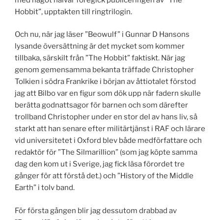
Hobbit”, upptakten till ringtrilogin.
Och nu, när jag läser ”Beowulf” i Gunnar D Hansons
lysande översättning är det mycket som kommer
tillbaka, särskilt från ”The Hobbit” faktiskt. När jag
genom gemensamma bekanta träffade Christopher
Tolkien i södra Frankrike i början av åttiotalet förstod
jag att Bilbo var en figur som dök upp när fadern skulle
berätta godnattsagor för barnen och som därefter
trollband Christopher under en stor del av hans liv, så
starkt att han senare efter militärtjänst i RAF och lärare
vid universitetet i Oxford blev både medförfattare och
redaktör för ”The Silmarillion” (som jag köpte samma
dag den kom ut i Sverige, jag fick läsa förordet tre
gånger för att förstå det.) och ”History of the Middle
Earth” i tolv band.
För första gången blir jag dessutom drabbad av