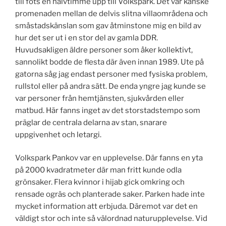
till fots en halvtimme upp till Volkspark. Det var kanske
promenaden mellan de delvis slitna villaområdena och
småstadskänslan som gav åtminstone mig en bild av
hur det ser ut i en stor del av gamla DDR.
Huvudsakligen äldre personer som åker kollektivt,
sannolikt bodde de flesta där även innan 1989. Ute på
gatorna såg jag endast personer med fysiska problem,
rullstol eller på andra sätt. De enda yngre jag kunde se
var personer från hemtjänsten, sjukvården eller
matbud. Här fanns inget av det storstadstempo som
präglar de centrala delarna av stan, snarare
uppgivenhet och letargi.
Volkspark Pankov var en upplevelse. Där fanns en yta
på 2000 kvadratmeter där man fritt kunde odla
grönsaker. Flera kvinnor i hijab gick omkring och
rensade ogräs och planterade saker. Parken hade inte
mycket information att erbjuda. Däremot var det en
väldigt stor och inte så välordnad naturupplevelse. Vid