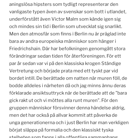
aningslösa hipsters som tydligt representerar den
vanligaste typen även av svenskar som bott i utlandet,
underförstått även Victor Malm som kände igen sig
och mindes sin tid i Berlin som utvecklat sig snarlikt.
Men den atmosfär som finns i Berlin nu är präglad inte
bara av andra europeiska människor som hänger i
Friedrichshain. Där har befolkningen genomgått stora
förändringar sedan tiden för återföreningen. För ett
par år sedan var vi på den klassiska krogen Ständige
Vertretung och började prata med ett tyskt par vid
bordet intill. De berättade om natten när muren föll, de
bodde alldeles i närheten då och jag minns ännu deras
förklarade ansiktsuttryck när de berättade att de ”bara
gick rakt ut och vi möttes alla runt muren”. För den
gruppen människor försvinner denna händelse aldrig,
men det har också på allvar kommit att påverka de
unga generationerna och i just Berlin har man verkligen
börjat släppa på formalia och den klassiskt tyska
stelheten som fanns i alla offentliga sammanhang.