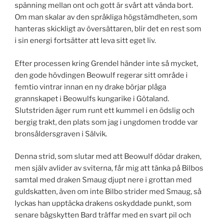
spänning mellan ont och gott är svårt att vända bort.
Om man skalar av den språkliga högstämdheten, som
hanteras skickligt av översättaren, blir det en rest som
i sin energi fortsätter att leva sitt eget liv.
Efter processen kring Grendel händer inte så mycket,
den gode hövdingen Beowulf regerar sitt område i
femtio vintrar innan en ny drake börjar plåga
grannskapet i Beowulfs kungarike i Götaland.
Slutstriden äger rum runt ett kummel i en ödslig och
bergig trakt, den plats som jag i ungdomen trodde var
bronsåldersgraven i Sälvik.
Denna strid, som slutar med att Beowulf dödar draken,
men själv avlider av sviterna, får mig att tänka på Bilbos
samtal med draken Smaug djupt nere i grottan med
guldskatten, även om inte Bilbo strider med Smaug, så
lyckas han upptäcka drakens oskyddade punkt, som
senare bågskytten Bard träffar med en svart pil och