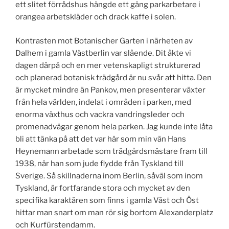
ett slitet förrådshus hängde ett gäng parkarbetare i
orangea arbetskläder och drack kaffe i solen.
Kontrasten mot Botanischer Garten i närheten av
Dalhem i gamla Västberlin var slående. Dit åkte vi
dagen därpå och en mer vetenskapligt strukturerad
och planerad botanisk trädgård är nu svår att hitta. Den
är mycket mindre än Pankov, men presenterar växter
från hela världen, indelat i områden i parken, med
enorma växthus och vackra vandringsleder och
promenadvägar genom hela parken. Jag kunde inte låta
bli att tänka på att det var här som min vän Hans
Heynemann arbetade som trädgårdsmästare fram till
1938, när han som jude flydde från Tyskland till
Sverige. Så skillnaderna inom Berlin, såväl som inom
Tyskland, är fortfarande stora och mycket av den
specifika karaktären som finns i gamla Väst och Öst
hittar man snart om man rör sig bortom Alexanderplatz
och Kurfürstendamm.