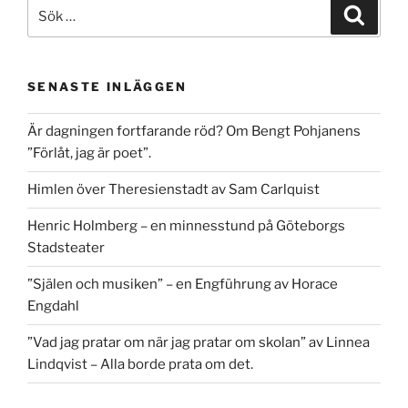
Sök
Sök
efter:
SENASTE INLÄGGEN
Är dagningen fortfarande röd? Om Bengt Pohjanens
”Förlåt, jag är poet”.
Himlen över Theresienstadt av Sam Carlquist
Henric Holmberg – en minnesstund på Göteborgs
Stadsteater
”Själen och musiken” – en Engführung av Horace
Engdahl
”Vad jag pratar om när jag pratar om skolan” av Linnea
Lindqvist – Alla borde prata om det.