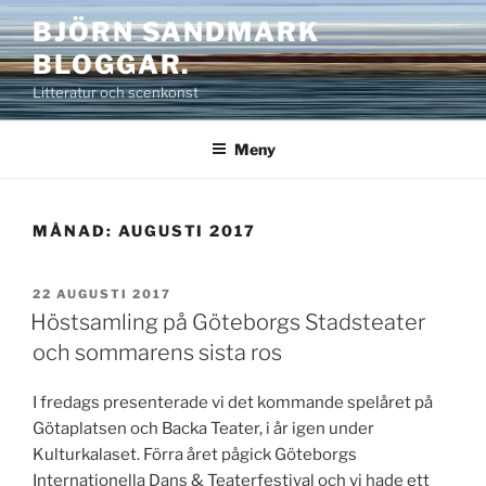
Hoppa
BJÖRN SANDMARK
till
BLOGGAR.
innehåll
Litteratur och scenkonst
Meny
MÅNAD:
AUGUSTI 2017
PUBLICERAT
22 AUGUSTI 2017
Höstsamling på Göteborgs Stadsteater
och sommarens sista ros
I fredags presenterade vi det kommande spelåret på
Götaplatsen och Backa Teater, i år igen under
Kulturkalaset. Förra året pågick Göteborgs
Internationella Dans & Teaterfestival och vi hade ett