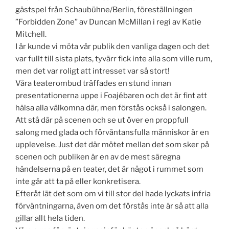
gästspel från Schaubühne/Berlin, föreställningen
”Forbidden Zone” av Duncan McMillan i regi av Katie
Mitchell.
I år kunde vi möta vår publik den vanliga dagen och det
var fullt till sista plats, tyvärr fick inte alla som ville rum,
men det var roligt att intresset var så stort!
Våra teaterombud träffades en stund innan
presentationerna uppe i Foajébaren och det är fint att
hälsa alla välkomna där, men förstås också i salongen.
Att stå där på scenen och se ut över en proppfull
salong med glada och förväntansfulla människor är en
upplevelse. Just det där mötet mellan det som sker på
scenen och publiken är en av de mest säregna
händelserna på en teater, det är något i rummet som
inte går att ta på eller konkretisera.
Efteråt lät det som om vi till stor del hade lyckats infria
förväntningarna, även om det förstås inte är så att alla
gillar allt hela tiden.