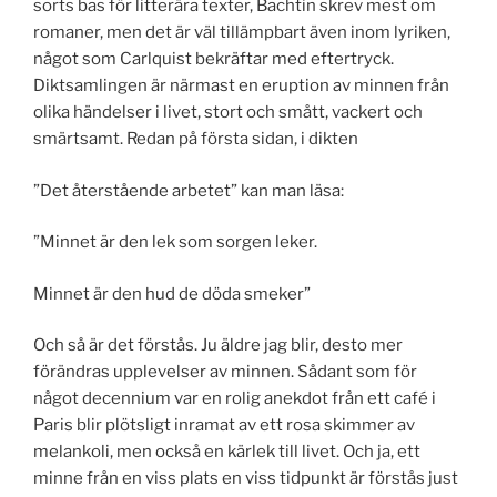
sorts bas för litterära texter, Bachtin skrev mest om
romaner, men det är väl tillämpbart även inom lyriken,
något som Carlquist bekräftar med eftertryck.
Diktsamlingen är närmast en eruption av minnen från
olika händelser i livet, stort och smått, vackert och
smärtsamt. Redan på första sidan, i dikten
”Det återstående arbetet” kan man läsa:
”Minnet är den lek som sorgen leker.
Minnet är den hud de döda smeker”
Och så är det förstås. Ju äldre jag blir, desto mer
förändras upplevelser av minnen. Sådant som för
något decennium var en rolig anekdot från ett café i
Paris blir plötsligt inramat av ett rosa skimmer av
melankoli, men också en kärlek till livet. Och ja, ett
minne från en viss plats en viss tidpunkt är förstås just