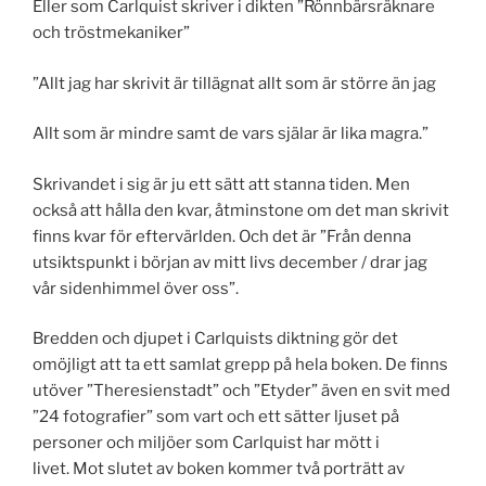
Eller som Carlquist skriver i dikten ”Rönnbärsräknare
och tröstmekaniker”
”Allt jag har skrivit är tillägnat allt som är större än jag
Allt som är mindre samt de vars själar är lika magra.”
Skrivandet i sig är ju ett sätt att stanna tiden. Men
också att hålla den kvar, åtminstone om det man skrivit
finns kvar för eftervärlden. Och det är ”Från denna
utsiktspunkt i början av mitt livs december / drar jag
vår sidenhimmel över oss”.
Bredden och djupet i Carlquists diktning gör det
omöjligt att ta ett samlat grepp på hela boken. De finns
utöver ”Theresienstadt” och ”Etyder” även en svit med
”24 fotografier” som vart och ett sätter ljuset på
personer och miljöer som Carlquist har mött i
livet. Mot slutet av boken kommer två porträtt av