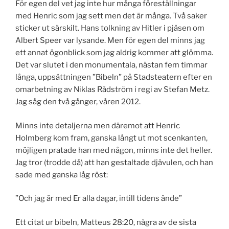
För egen del vet jag inte hur många föreställningar
med Henric som jag sett men det är många. Två saker
sticker ut särskilt. Hans tolkning av Hitler i pjäsen om
Albert Speer var lysande. Men för egen del minns jag
ett annat ögonblick som jag aldrig kommer att glömma.
Det var slutet i den monumentala, nästan fem timmar
långa, uppsättningen ”Bibeln” på Stadsteatern efter en
omarbetning av Niklas Rådström i regi av Stefan Metz.
Jag såg den två gånger, våren 2012.
Minns inte detaljerna men däremot att Henric
Holmberg kom fram, ganska långt ut mot scenkanten,
möjligen pratade han med någon, minns inte det heller.
Jag tror (trodde då) att han gestaltade djävulen, och han
sade med ganska låg röst:
”Och jag är med Er alla dagar, intill tidens ände”
Ett citat ur bibeln, Matteus 28:20, några av de sista