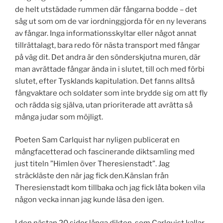
de helt utstädade rummen där fångarna bodde – det
såg ut som om de var iordninggjorda för en ny leverans
av fångar. Inga informationsskyltar eller något annat
tillrättalagt, bara redo för nästa transport med fångar
på väg dit. Det andra är den sönderskjutna muren, där
man avrättade fångar ända in i slutet, till och med förbi
slutet, efter Tysklands kapitulation. Det fanns alltså
fångvaktare och soldater som inte brydde sig om att fly
och rädda sig själva, utan prioriterade att avrätta så
många judar som möjligt.
Poeten Sam Carlquist har nyligen publicerat en
mångfacetterad och fascinerande diktsamling med
just titeln ”Himlen över Theresienstadt”. Jag
sträckläste den när jag fick den.Känslan från
Theresienstadt kom tillbaka och jag fick låta boken vila
någon vecka innan jag kunde läsa den igen.
I den nästan 20 sidor långa dikten, som Carlquist kallar