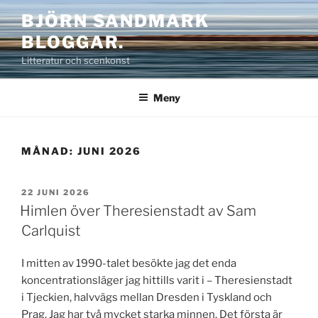
Hoppa
BJÖRN SANDMARK
till
BLOGGAR.
innehåll
Litteratur och scenkonst
Meny
MÅNAD:
JUNI 2026
PUBLICERAT
22 JUNI 2026
Himlen över Theresienstadt av Sam
Carlquist
I mitten av 1990-talet besökte jag det enda
koncentrationsläger jag hittills varit i – Theresienstadt
i Tjeckien, halvvägs mellan Dresden i Tyskland och
Prag. Jag har två mycket starka minnen. Det första är