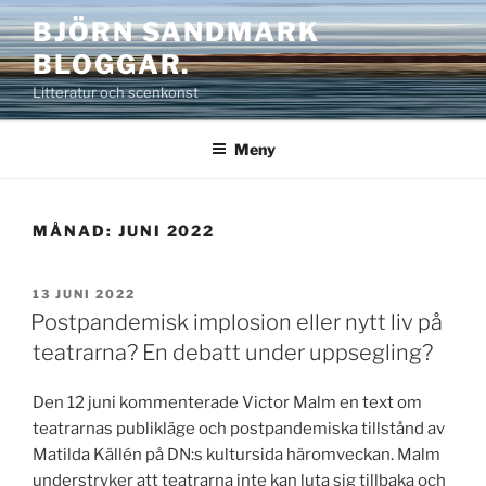
Hoppa
BJÖRN SANDMARK
till
BLOGGAR.
innehåll
Litteratur och scenkonst
Meny
MÅNAD:
JUNI 2022
PUBLICERAT
13 JUNI 2022
Postpandemisk implosion eller nytt liv på
teatrarna? En debatt under uppsegling?
Den 12 juni kommenterade Victor Malm en text om
teatrarnas publikläge och postpandemiska tillstånd av
Matilda Källén på DN:s kultursida häromveckan. Malm
understryker att teatrarna inte kan luta sig tillbaka och