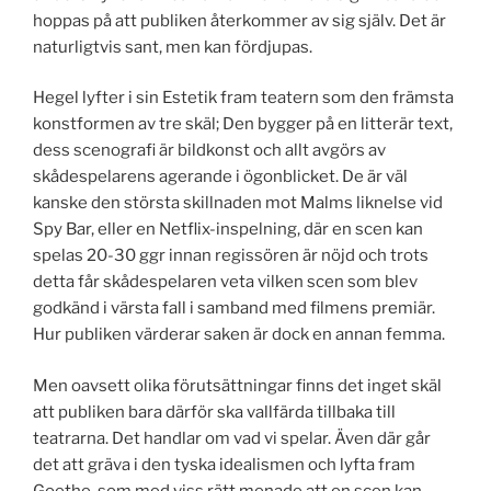
hoppas på att publiken återkommer av sig själv. Det är
naturligtvis sant, men kan fördjupas.
Hegel lyfter i sin Estetik fram teatern som den främsta
konstformen av tre skäl; Den bygger på en litterär text,
dess scenografi är bildkonst och allt avgörs av
skådespelarens agerande i ögonblicket. De är väl
kanske den största skillnaden mot Malms liknelse vid
Spy Bar, eller en Netflix-inspelning, där en scen kan
spelas 20-30 ggr innan regissören är nöjd och trots
detta får skådespelaren veta vilken scen som blev
godkänd i värsta fall i samband med filmens premiär.
Hur publiken värderar saken är dock en annan femma.
Men oavsett olika förutsättningar finns det inget skäl
att publiken bara därför ska vallfärda tillbaka till
teatrarna. Det handlar om vad vi spelar. Även där går
det att gräva i den tyska idealismen och lyfta fram
Goethe, som med viss rätt menade att en scen kan