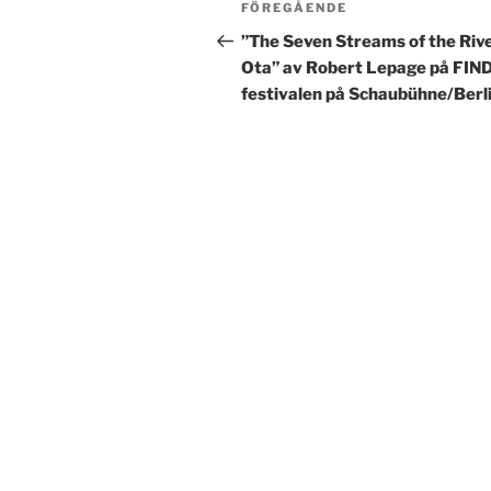
Föregående
FÖREGÅENDE
inlägg
”The Seven Streams of the Riv
Ota” av Robert Lepage på FIN
festivalen på Schaubühne/Berl