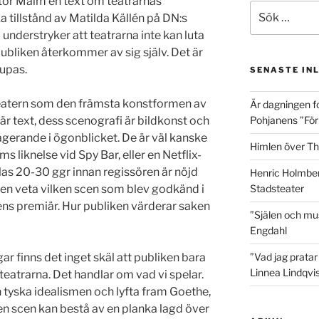
or Malm en text om teatrarnas
Sök
tillstånd av Matilda Källén på DN:s
efter:
nderstryker att teatrarna inte kan luta
publiken återkommer av sig själv. Det är
jupas.
SENASTE IN
m teatern som den främsta konstformen av
Är dagningen f
rär text, dess scenografi är bildkonst och
Pohjanens ”Förlå
agerande i ögonblicket. De är väl kanske
Himlen över Th
 liknelse vid Spy Bar, eller en Netflix-
las 20-30 ggr innan regissören är nöjd
Henric Holmber
ren veta vilken scen som blev godkänd i
Stadsteater
ens premiär. Hur publiken värderar saken
”Själen och mu
Engdahl
ar finns det inget skäl att publiken bara
”Vad jag pratar
Linnea Lindqvis
l teatrarna. Det handlar om vad vi spelar.
n tyska idealismen och lyfta fram Goethe,
n scen kan bestå av en planka lagd över