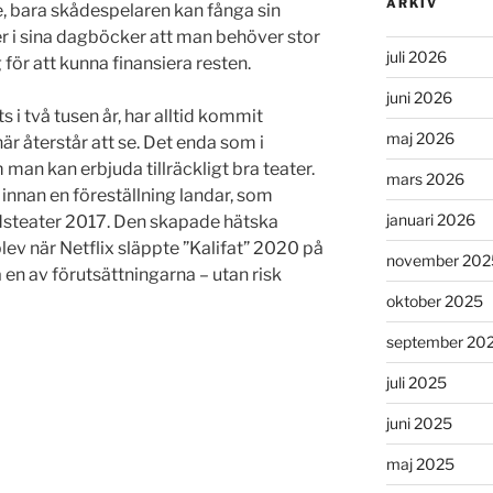
ARKIV
, bara skådespelaren kan fånga sin
r i sina dagböcker att man behöver stor
juli 2026
för att kunna finansiera resten.
juni 2026
 i två tusen år, har alltid kommit
maj 2026
är återstår att se. Det enda som i
 man kan erbjuda tillräckligt bra teater.
mars 2026
 innan en föreställning landar, som
januari 2026
dsteater 2017. Den skapade hätska
ev när Netflix släppte ”Kalifat” 2020 på
november 202
n av förutsättningarna – utan risk
oktober 2025
september 20
juli 2025
juni 2025
maj 2025