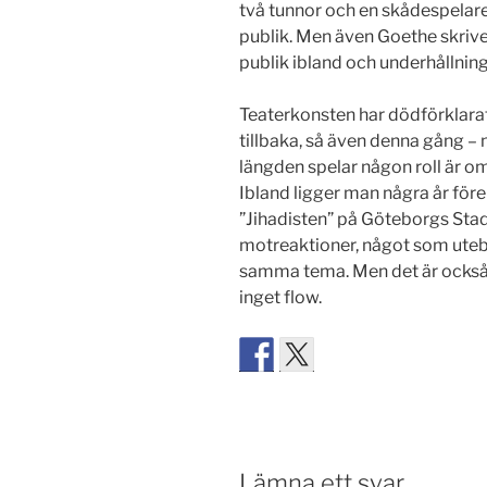
två tunnor och en skådespelare
publik. Men även Goethe skrive
publik ibland och underhållning 
Teaterkonsten har dödförklarats
tillbaka, så även denna gång – n
längden spelar någon roll är om
Ibland ligger man några år före
”Jihadisten” på Göteborgs Sta
motreaktioner, något som utebl
samma tema. Men det är också e
inget flow.
Lämna ett svar