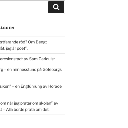
Sök
LÄGGEN
ortfarande röd? Om Bengt
t, jag är poet”.
eresienstadt av Sam Carlquist
g – en minnesstund på Göteborgs
siken” – en Engführung av Horace
 om när jag pratar om skolan” av
t – Alla borde prata om det.