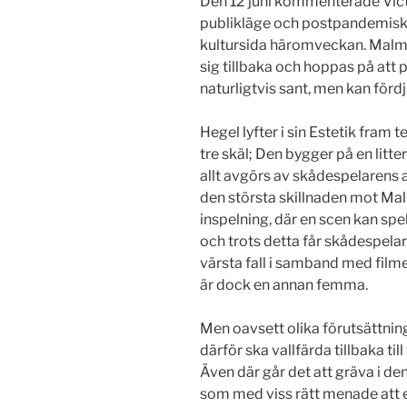
Den 12 juni kommenterade Vict
publikläge och postpandemiska 
kultursida häromveckan. Malm u
sig tillbaka och hoppas på att 
naturligtvis sant, men kan förd
Hegel lyfter i sin Estetik fra
tre skäl; Den bygger på en litte
allt avgörs av skådespelarens 
den största skillnaden mot Malms
inspelning, där en scen kan spe
och trots detta får skådespela
värsta fall i samband med film
är dock en annan femma.
Men oavsett olika förutsättning
därför ska vallfärda tillbaka til
Även där går det att gräva i de
som med viss rätt menade att e