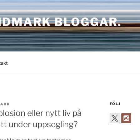
NDMARK BLOGGAR.
takt
FÖLJ
MARK
sion eller nytt liv på
tt under uppsegling?