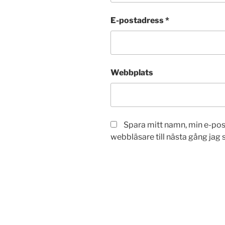
E-postadress
*
Webbplats
Spara mitt namn, min e-po
webbläsare till nästa gång jag
Inläggsnavigering