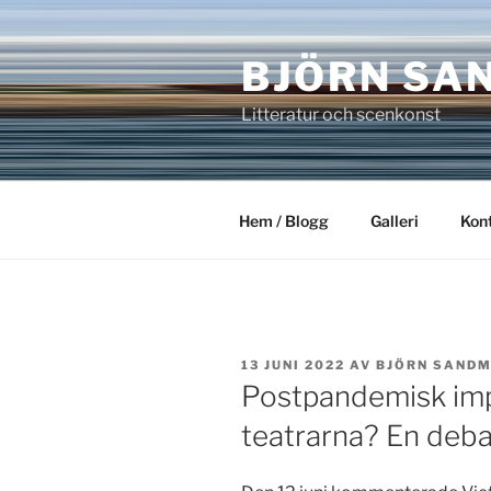
Hoppa
till
BJÖRN SA
innehåll
Litteratur och scenkonst
Hem / Blogg
Galleri
Kon
PUBLICERAT
13 JUNI 2022
AV
BJÖRN SAND
Postpandemisk implo
teatrarna? En deba