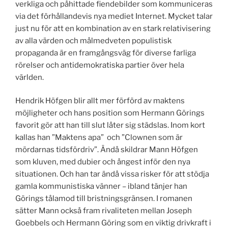
verkliga och påhittade fiendebilder som kommuniceras
via det förhållandevis nya mediet Internet. Mycket talar
just nu för att en kombination av en stark relativisering
av alla värden och målmedveten populistisk
propaganda är en framgångsväg för diverse farliga
rörelser och antidemokratiska partier över hela
världen.
Hendrik Höfgen blir allt mer förförd av maktens
möjligheter och hans position som Hermann Görings
favorit gör att han till slut låter sig städslas. Inom kort
kallas han ”Maktens apa” och ”Clownen som är
mördarnas tidsfördriv”. Ändå skildrar Mann Höfgen
som kluven, med dubier och ångest inför den nya
situationen. Och han tar ändå vissa risker för att stödja
gamla kommunistiska vänner – ibland tänjer han
Görings tålamod till bristningsgränsen. I romanen
sätter Mann också fram rivaliteten mellan Joseph
Goebbels och Hermann Göring som en viktig drivkraft i