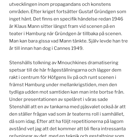
utvecklingen inom propagandans och konstens
områden. Efter kriget fortsätter Gustaf Gründgen som
inget hänt. Det finns en specifik händelse redan 1946
är Klaus Mann sitter längst fram vid scenen på en
teater i Hamburg när Gründgen är tillbaka på scenen.
Man kan bara gissa vad Mann tänkte. Själv levde han tre
år till innan han dog i Cannes 1949.
Stenshälls tolkning av Mnouchkines dramatisering
spetsar till de här frågeställningarna och lägger dem
rakt i centrum för Höfgens liv på och runt scenen i
främst Hamburg under mellankrigstiden, men den
tydliga udden mot samtiden kan man inte bortse från.
Under presentationen av spelåret i våras sade
Stenshäll att en av tankarna med pjäsvalet också är att
den ställer frågan vad som är teaterns roll i samhället,
då som idag. Efter att ha följt repetitionerna på lagom
avstånd vet jag att det kommer att bli flera intressanta
prövningar av det, med en teknik och gestaltning som