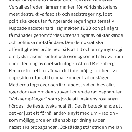
Versaillesfreden jämnar marken för världshistoriens
mest destruktiva fascist- och nazistregering. I det
politiska kaos utan fungerande regeringsalternativ
kuppade nazisterna till sig makten 1933 och på några
få månader genomfördes utrensningar av oliktänkande
och politiska motståndare. Den demokratiska
offentligheten bröts ned på kort tid och en ny mytologi
om tyska rasens renhet och överlägsenhet skrevs fram
under ledning av chefsideologen Alfred Rosenberg.
Redan efter ett halvår var det inte möjligt att bedriva
opposition utan att hamna i koncentrationsläger.
Medierna togs över och likriktades, radion blev allas
egendom genom den subventionerade radioapparaten
”Volksempfänger” som gjorde att maktens röst snart
hördes i de flesta tyska hushåll. Det är betecknande att
det var just ett förhållandevis nytt medium – radion –
som möjliggjorde en så snabb spridning av den
nazistiska propagandan. Också idag står striden mellan