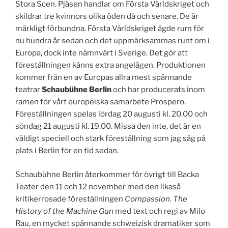
Stora Scen. Pjäsen handlar om Första Världskriget och
skildrar tre kvinnors olika öden då och senare. De är
märkligt förbundna. Första Världskriget ägde rum för
nu hundra år sedan och det uppmärksammas runt om i
Europa, dock inte nämnvärt i Sverige. Det gör att
föreställningen känns extra angelägen. Produktionen
kommer från en av Europas allra mest spännande
teatrar
Schaubühne Berlin
och har producerats inom
ramen för vårt europeiska samarbete Prospero.
Föreställningen spelas lördag 20 augusti kl. 20.00 och
söndag 21 augusti kl. 19.00. Missa den inte, det är en
väldigt speciell och stark föreställning som jag såg på
plats i Berlin för en tid sedan.
Schaubühne Berlin återkommer för övrigt till Backa
Teater den 11 och 12 november med den likaså
kritikerrosade föreställningen
Compassion. The
History of the Machine Gun
med text och regi av Milo
Rau, en mycket spännande schweizisk dramatiker som