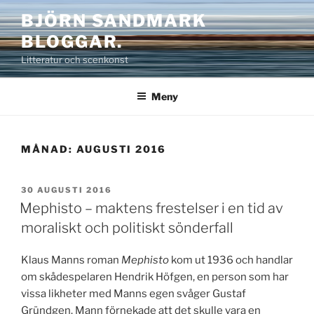
Hoppa
BJÖRN SANDMARK
till
BLOGGAR.
innehåll
Litteratur och scenkonst
Meny
MÅNAD:
AUGUSTI 2016
PUBLICERAT
30 AUGUSTI 2016
Mephisto – maktens frestelser i en tid av
moraliskt och politiskt sönderfall
Klaus Manns roman
Mephisto
kom ut 1936 och handlar
om skådespelaren Hendrik Höfgen, en person som har
vissa likheter med Manns egen svåger Gustaf
Gründgen. Mann förnekade att det skulle vara en