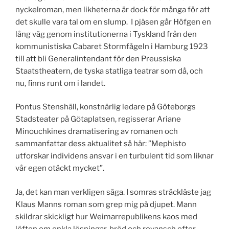
nyckelroman, men likheterna är dock för många för att
det skulle vara tal om en slump. I pjäsen går Höfgen en
lång väg genom institutionerna i Tyskland från den
kommunistiska Cabaret Stormfågeln i Hamburg 1923
till att bli Generalintendant för den Preussiska
Staatstheatern, de tyska statliga teatrar som då, och
nu, finns runt om i landet.
Pontus Stenshäll, konstnärlig ledare på Göteborgs
Stadsteater på Götaplatsen, regisserar Ariane
Minouchkines dramatisering av romanen och
sammanfattar dess aktualitet så här: ”Mephisto
utforskar individens ansvar i en turbulent tid som liknar
vår egen otäckt mycket”.
Ja, det kan man verkligen säga. I somras sträckläste jag
Klaus Manns roman som grep mig på djupet. Mann
skildrar skickligt hur Weimarrepublikens kaos med
löften om enkla lösningar, bröd och revansch efter