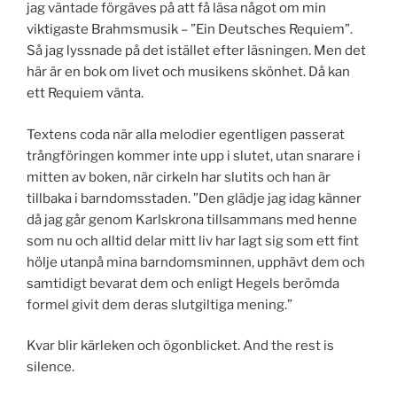
jag väntade förgäves på att få läsa något om min
viktigaste Brahmsmusik – ”Ein Deutsches Requiem”.
Så jag lyssnade på det istället efter läsningen. Men det
här är en bok om livet och musikens skönhet. Då kan
ett Requiem vänta.
Textens coda när alla melodier egentligen passerat
trångföringen kommer inte upp i slutet, utan snarare i
mitten av boken, när cirkeln har slutits och han är
tillbaka i barndomsstaden. ”Den glädje jag idag känner
då jag går genom Karlskrona tillsammans med henne
som nu och alltid delar mitt liv har lagt sig som ett fint
hölje utanpå mina barndomsminnen, upphävt dem och
samtidigt bevarat dem och enligt Hegels berömda
formel givit dem deras slutgiltiga mening.”
Kvar blir kärleken och ögonblicket. And the rest is
silence.