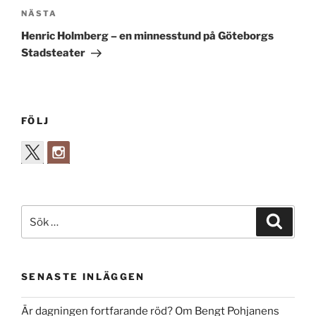
Nästa
NÄSTA
inlägg
Henric Holmberg – en minnesstund på Göteborgs
Stadsteater
FÖLJ
Sök
Sök
efter:
SENASTE INLÄGGEN
Är dagningen fortfarande röd? Om Bengt Pohjanens