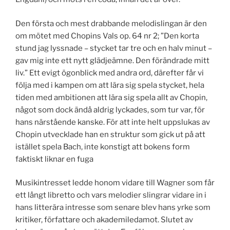
Den första och mest drabbande melodislingan är den
om mötet med Chopins Vals op. 64 nr 2; ”Den korta
stund jag lyssnade – stycket tar tre och en halv minut –
gav mig inte ett nytt glädjeämne. Den förändrade mitt
liv.” Ett evigt ögonblick med andra ord, därefter får vi
följa med i kampen om att lära sig spela stycket, hela
tiden med ambitionen att lära sig spela allt av Chopin,
något som dock ändå aldrig lyckades, som tur var, för
hans närstående kanske. För att inte helt uppslukas av
Chopin utvecklade han en struktur som gick ut på att
istället spela Bach, inte konstigt att bokens form
faktiskt liknar en fuga
Musikintresset ledde honom vidare till Wagner som får
ett långt libretto och vars melodier slingrar vidare in i
hans litterära intresse som senare blev hans yrke som
kritiker, författare och akademiledamot. Slutet av