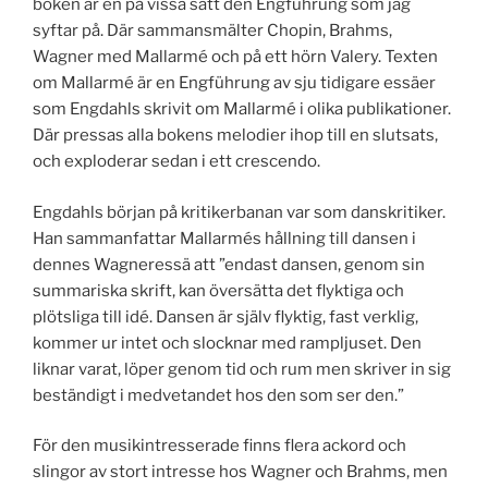
boken är en på vissa sätt den Engführung som jag
syftar på. Där sammansmälter Chopin, Brahms,
Wagner med Mallarmé och på ett hörn Valery. Texten
om Mallarmé är en Engführung av sju tidigare essäer
som Engdahls skrivit om Mallarmé i olika publikationer.
Där pressas alla bokens melodier ihop till en slutsats,
och exploderar sedan i ett crescendo.
Engdahls början på kritikerbanan var som danskritiker.
Han sammanfattar Mallarmés hållning till dansen i
dennes Wagneressä att ”endast dansen, genom sin
summariska skrift, kan översätta det flyktiga och
plötsliga till idé. Dansen är själv flyktig, fast verklig,
kommer ur intet och slocknar med rampljuset. Den
liknar varat, löper genom tid och rum men skriver in sig
beständigt i medvetandet hos den som ser den.”
För den musikintresserade finns flera ackord och
slingor av stort intresse hos Wagner och Brahms, men