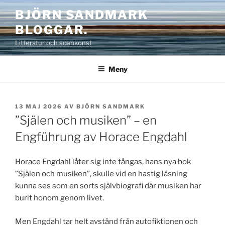
Hoppa
BJÖRN SANDMARK
till
BLOGGAR.
innehåll
Litteratur och scenkonst
Meny
PUBLICERAT
13 MAJ 2026
AV
BJÖRN SANDMARK
”Själen och musiken” – en
Engführung av Horace Engdahl
Horace Engdahl låter sig inte fångas, hans nya bok
”Själen och musiken”, skulle vid en hastig läsning
kunna ses som en sorts självbiografi där musiken har
burit honom genom livet.
Men Engdahl tar helt avstånd från autofiktionen och