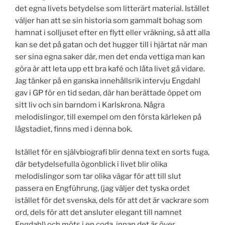
det egna livets betydelse som litterärt material. Istället
väljer han att se sin historia som gammalt bohag som
hamnat i solljuset efter en flytt eller vräkning, så att alla
kan se det på gatan och det hugger till i hjärtat när man
ser sina egna saker där, men det enda vettiga man kan
göra är att leta upp ett bra kafé och låta livet gå vidare.
Jag tänker på en ganska innehållsrik intervju Engdahl
gav i GP för en tid sedan, där han berättade öppet om
sitt liv och sin barndom i Karlskrona. Några
melodislingor, till exempel om den första kärleken på
lågstadiet, finns med i denna bok.
Istället för en självbiografi blir denna text en sorts fuga,
där betydelsefulla ögonblick i livet blir olika
melodislingor som tar olika vägar för att till slut
passera en Engführung, (jag väljer det tyska ordet
istället för det svenska, dels för att det är vackrare som
ord, dels för att det ansluter elegant till namnet
Engdahl) och möts i en coda, innan det är över.