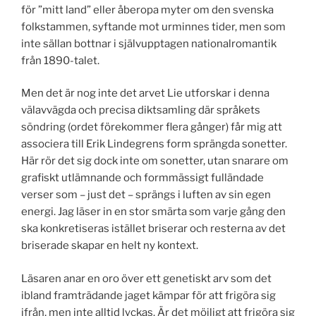
för ”mitt land” eller åberopa myter om den svenska
folkstammen, syftande mot urminnes tider, men som
inte sällan bottnar i självupptagen nationalromantik
från 1890-talet.
Men det är nog inte det arvet Lie utforskar i denna
välavvägda och precisa diktsamling där språkets
söndring (ordet förekommer flera gånger) får mig att
associera till Erik Lindegrens form sprängda sonetter.
Här rör det sig dock inte om sonetter, utan snarare om
grafiskt utlämnande och formmässigt fulländade
verser som – just det – sprängs i luften av sin egen
energi. Jag läser in en stor smärta som varje gång den
ska konkretiseras istället briserar och resterna av det
briserade skapar en helt ny kontext.
Läsaren anar en oro över ett genetiskt arv som det
ibland framträdande jaget kämpar för att frigöra sig
ifrån, men inte alltid lyckas. Är det möjligt att frigöra sig