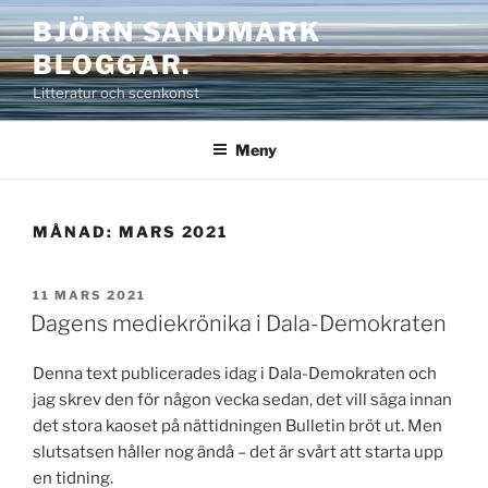
Hoppa
BJÖRN SANDMARK
till
BLOGGAR.
innehåll
Litteratur och scenkonst
Meny
MÅNAD:
MARS 2021
PUBLICERAT
11 MARS 2021
Dagens mediekrönika i Dala-Demokraten
Denna text publicerades idag i Dala-Demokraten och
jag skrev den för någon vecka sedan, det vill säga innan
det stora kaoset på nättidningen Bulletin bröt ut. Men
slutsatsen håller nog ändå – det är svårt att starta upp
en tidning.