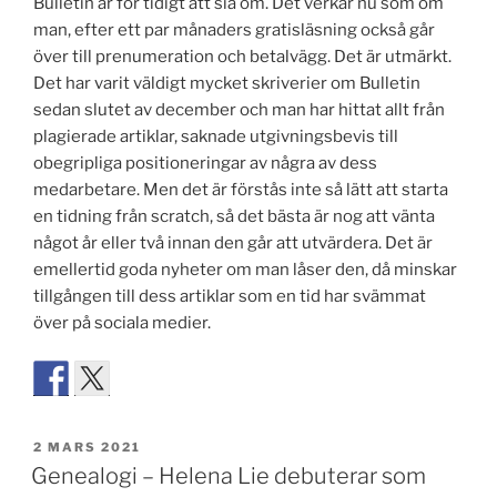
Bulletin är för tidigt att sia om. Det verkar nu som om
man, efter ett par månaders gratisläsning också går
över till prenumeration och betalvägg. Det är utmärkt.
Det har varit väldigt mycket skriverier om Bulletin
sedan slutet av december och man har hittat allt från
plagierade artiklar, saknade utgivningsbevis till
obegripliga positioneringar av några av dess
medarbetare. Men det är förstås inte så lätt att starta
en tidning från scratch, så det bästa är nog att vänta
något år eller två innan den går att utvärdera. Det är
emellertid goda nyheter om man låser den, då minskar
tillgången till dess artiklar som en tid har svämmat
över på sociala medier.
PUBLICERAT
2 MARS 2021
Genealogi – Helena Lie debuterar som