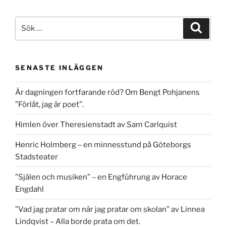
Sök
Sök
efter:
SENASTE INLÄGGEN
Är dagningen fortfarande röd? Om Bengt Pohjanens
”Förlåt, jag är poet”.
Himlen över Theresienstadt av Sam Carlquist
Henric Holmberg – en minnesstund på Göteborgs
Stadsteater
”Själen och musiken” – en Engführung av Horace
Engdahl
”Vad jag pratar om när jag pratar om skolan” av Linnea
Lindqvist – Alla borde prata om det.