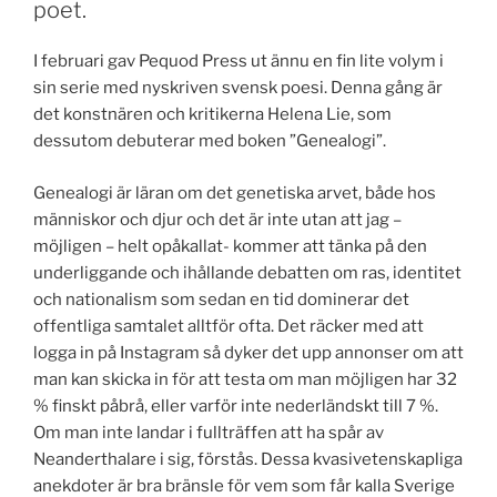
poet.
I februari gav Pequod Press ut ännu en fin lite volym i
sin serie med nyskriven svensk poesi. Denna gång är
det konstnären och kritikerna Helena Lie, som
dessutom debuterar med boken ”Genealogi”.
Genealogi är läran om det genetiska arvet, både hos
människor och djur och det är inte utan att jag –
möjligen – helt opåkallat- kommer att tänka på den
underliggande och ihållande debatten om ras, identitet
och nationalism som sedan en tid dominerar det
offentliga samtalet alltför ofta. Det räcker med att
logga in på Instagram så dyker det upp annonser om att
man kan skicka in för att testa om man möjligen har 32
% finskt påbrå, eller varför inte nederländskt till 7 %.
Om man inte landar i fullträffen att ha spår av
Neanderthalare i sig, förstås. Dessa kvasivetenskapliga
anekdoter är bra bränsle för vem som får kalla Sverige