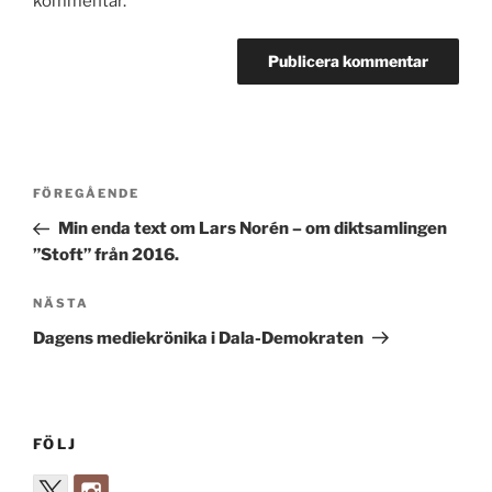
kommentar.
Inläggsnavigering
Föregående
FÖREGÅENDE
inlägg
Min enda text om Lars Norén – om diktsamlingen
”Stoft” från 2016.
Nästa
NÄSTA
inlägg
Dagens mediekrönika i Dala-Demokraten
FÖLJ