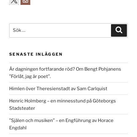
Sök
Sök
efter:
SENASTE INLÄGGEN
Är dagningen fortfarande röd? Om Bengt Pohjanens
”Förlåt, jag är poet”.
Himlen över Theresienstadt av Sam Carlquist
Henric Holmberg – en minnesstund på Göteborgs
Stadsteater
”Själen och musiken” – en Engführung av Horace
Engdahl