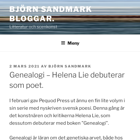
Hoppa
BJÖRN SANDMARK
till
BLOGGAR.
innehåll
Litteratur och scenkonst
Meny
PUBLICERAT
2 MARS 2021
AV
BJÖRN SANDMARK
Genealogi – Helena Lie debuterar
som poet.
I februari gav Pequod Press ut ännu en fin lite volym i
sin serie med nyskriven svensk poesi. Denna gång är
det konstnären och kritikerna Helena Lie, som
dessutom debuterar med boken ”Genealogi”.
Genealogi är läran om det genetiska arvet, både hos