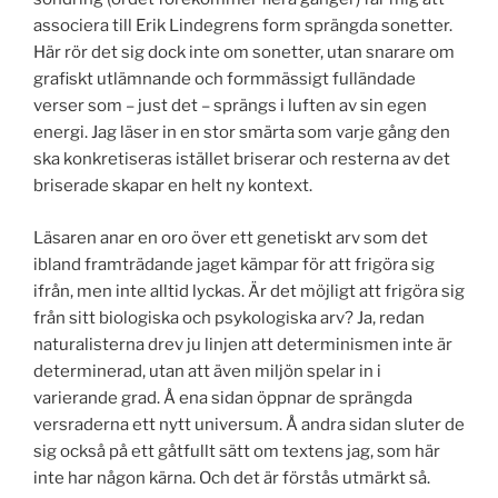
associera till Erik Lindegrens form sprängda sonetter.
Här rör det sig dock inte om sonetter, utan snarare om
grafiskt utlämnande och formmässigt fulländade
verser som – just det – sprängs i luften av sin egen
energi. Jag läser in en stor smärta som varje gång den
ska konkretiseras istället briserar och resterna av det
briserade skapar en helt ny kontext.
Läsaren anar en oro över ett genetiskt arv som det
ibland framträdande jaget kämpar för att frigöra sig
ifrån, men inte alltid lyckas. Är det möjligt att frigöra sig
från sitt biologiska och psykologiska arv? Ja, redan
naturalisterna drev ju linjen att determinismen inte är
determinerad, utan att även miljön spelar in i
varierande grad. Å ena sidan öppnar de sprängda
versraderna ett nytt universum. Å andra sidan sluter de
sig också på ett gåtfullt sätt om textens jag, som här
inte har någon kärna. Och det är förstås utmärkt så.