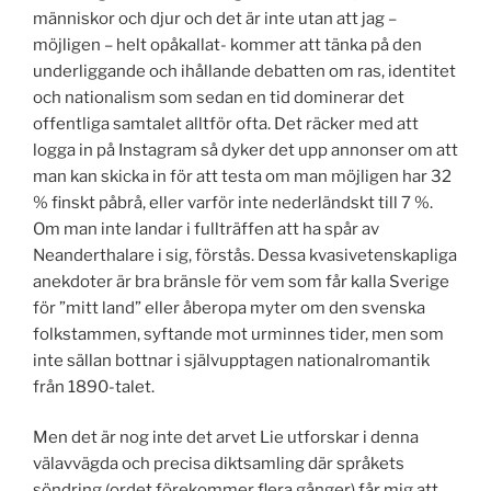
människor och djur och det är inte utan att jag –
möjligen – helt opåkallat- kommer att tänka på den
underliggande och ihållande debatten om ras, identitet
och nationalism som sedan en tid dominerar det
offentliga samtalet alltför ofta. Det räcker med att
logga in på Instagram så dyker det upp annonser om att
man kan skicka in för att testa om man möjligen har 32
% finskt påbrå, eller varför inte nederländskt till 7 %.
Om man inte landar i fullträffen att ha spår av
Neanderthalare i sig, förstås. Dessa kvasivetenskapliga
anekdoter är bra bränsle för vem som får kalla Sverige
för ”mitt land” eller åberopa myter om den svenska
folkstammen, syftande mot urminnes tider, men som
inte sällan bottnar i självupptagen nationalromantik
från 1890-talet.
Men det är nog inte det arvet Lie utforskar i denna
välavvägda och precisa diktsamling där språkets
söndring (ordet förekommer flera gånger) får mig att