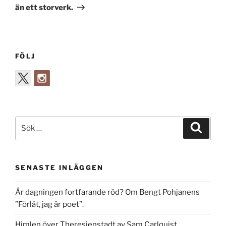
än ett storverk.
FÖLJ
Sök
Sök
efter:
SENASTE INLÄGGEN
Är dagningen fortfarande röd? Om Bengt Pohjanens
”Förlåt, jag är poet”.
Himlen över Theresienstadt av Sam Carlquist