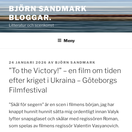
Hoppa
BJÖRN SANDMARK
till
BLOGGAR.
innehåll
Litteratur och scenkonst
Meny
PUBLICERAT
24 JANUARI 2026
AV
BJÖRN SANDMARK
”To the Victory!” – en film om tiden
efter kriget i Ukraina – Göteborgs
Filmfestival
”Skål för segern” är en scen i filmens början, jag har
knappt hunnit hunnit sätta mig ordentligt innan Valyk
lyfter snapsglaset och skålar med regissören Roman,
som spelas av filmens regissör Valentin Vasyanovich.