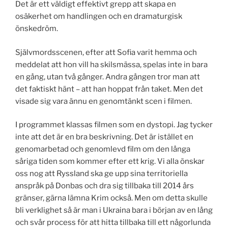
Det är ett väldigt effektivt grepp att skapa en
osäkerhet om handlingen och en dramaturgisk
önskedröm.
Självmordsscenen, efter att Sofia varit hemma och
meddelat att hon vill ha skilsmässa, spelas inte in bara
en gång, utan två gånger. Andra gången tror man att
det faktiskt hänt – att han hoppat från taket. Men det
visade sig vara ännu en genomtänkt scen i filmen.
I programmet klassas filmen som en dystopi. Jag tycker
inte att det är en bra beskrivning. Det är istället en
genomarbetad och genomlevd film om den långa
såriga tiden som kommer efter ett krig. Vi alla önskar
oss nog att Ryssland ska ge upp sina territoriella
anspråk på Donbas och dra sig tillbaka till 2014 års
gränser, gärna lämna Krim också. Men om detta skulle
bli verklighet så är man i Ukraina bara i början av en lång
och svår process för att hitta tillbaka till ett någorlunda