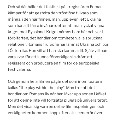
Och så där håller det faktiskt på – regissören Roman
kämpar för att gestalta den tröstlösa tillvaro som
många, i den här filmen, män, upplever i ett Ukraina
som har allt färre invånare, efter att man lyckat vinna
kriget mot Ryssland. Kriget nämns bara här och var i
förbifarten, det handlar om tomheten, alla spruckna
relationer. Romans fru Sofia har lämnat Ukraina och bor
i Österrike. Hon vill att han ska komma dit. Själv vill han
vara kvar för att kunna förverkliga sin dröm att
regissera och producera en film för de europeiska
festivalerna.
Och genom hela filmen pågår det som inom teatern
kallas ”the play within the play”. Man tror att det
handlar om Romans liv när han läxar upp sonen i köket
för att denne inte vill fortsätta plugga på universitetet.
Men det visar sig vara en del av filminspelningen och
verkligheten kommer ikapp efter att scenen är över.