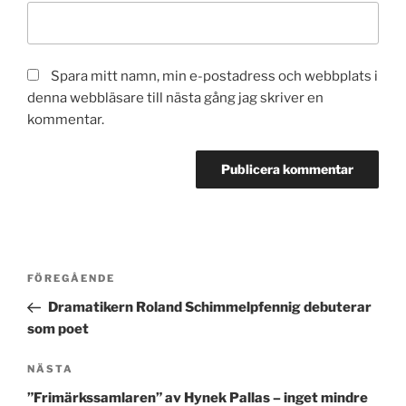
Spara mitt namn, min e-postadress och webbplats i
denna webbläsare till nästa gång jag skriver en
kommentar.
Inläggsnavigering
Föregående
FÖREGÅENDE
inlägg
Dramatikern Roland Schimmelpfennig debuterar
som poet
Nästa
NÄSTA
inlägg
”Frimärkssamlaren” av Hynek Pallas – inget mindre