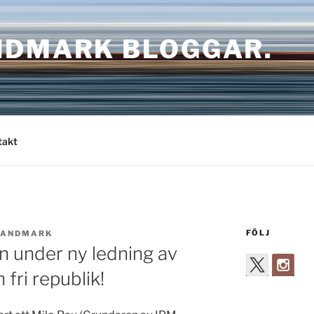
NDMARK BLOGGAR.
takt
FÖLJ
SANDMARK
 under ny ledning av
 fri republik!