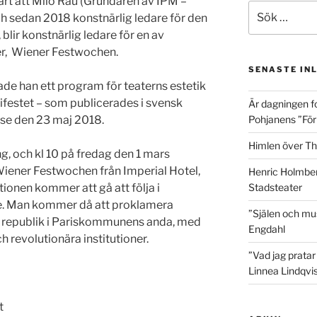
klart att Milo Rau (Grundaren av IPM –
Sök
och sedan 2018 konstnärlig ledare för den
efter:
 blir konstnärlig ledare för en av
er, Wiener Festwochen.
SENASTE IN
rade han ett program för teaterns estetik
estet – som publicerades i svensk
Är dagningen f
se den 23 maj 2018.
Pohjanens ”Förlå
Himlen över Th
ng, och kl 10 på fredag den 1 mars
Wiener Festwochen från Imperial Hotel,
Henric Holmber
tionen kommer att gå att följa i
Stadsteater
de. Man kommer då att proklamera
”Själen och mu
 republik i Pariskommunens anda, med
Engdahl
h revolutionära institutioner.
”Vad jag pratar
Linnea Lindqvis
t