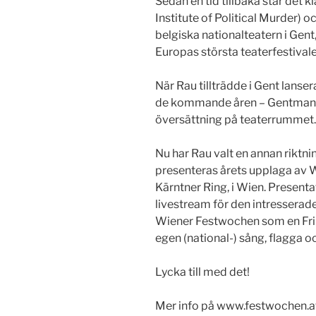
Sedan en tid tillbaka står det 
Institute of Political Murder) 
belgiska nationalteatern i Gent,
Europas största teaterfestival
När Rau tillträdde i Gent lanse
de kommande åren – Gentmanif
översättning på teaterrummet.
Nu har Rau valt en annan riktni
presenteras årets upplaga av 
Kärntner Ring, i Wien. Presenta
livestream för den intressera
Wiener Festwochen som en Fri
egen (national-) sång, flagga oc
Lycka till med det!
Mer info på www.festwochen.a