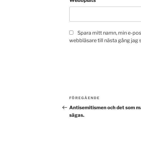
Webbplats
Spara mitt namn, min e-po
webbläsare till nästa gång jag
Inläggsnavigering
Föregående
FÖREGÅENDE
inlägg
Antisemitismen och det som m
sägas.