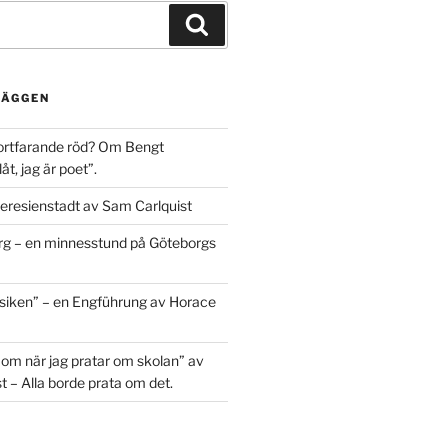
Sök
LÄGGEN
ortfarande röd? Om Bengt
t, jag är poet”.
eresienstadt av Sam Carlquist
g – en minnesstund på Göteborgs
siken” – en Engführung av Horace
 om när jag pratar om skolan” av
t – Alla borde prata om det.