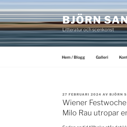
Hoppa
till
BJÖRN SA
innehåll
Litteratur och scenkonst
Hem / Blogg
Galleri
Kon
PUBLICERAT
27 FEBRUARI 2024
AV
BJÖRN 
Wiener Festwochen
Milo Rau utropar en