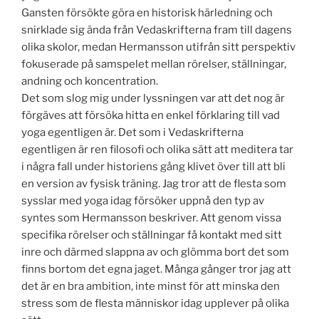
Gansten försökte göra en historisk härledning och
snirklade sig ända från Vedaskrifterna fram till dagens
olika skolor, medan Hermansson utifrån sitt perspektiv
fokuserade på samspelet mellan rörelser, ställningar,
andning och koncentration.
Det som slog mig under lyssningen var att det nog är
förgäves att försöka hitta en enkel förklaring till vad
yoga egentligen är. Det som i Vedaskrifterna
egentligen är ren filosofi och olika sätt att meditera tar
i några fall under historiens gång klivet över till att bli
en version av fysisk träning. Jag tror att de flesta som
sysslar med yoga idag försöker uppnå den typ av
syntes som Hermansson beskriver. Att genom vissa
specifika rörelser och ställningar få kontakt med sitt
inre och därmed slappna av och glömma bort det som
finns bortom det egna jaget. Många gånger tror jag att
det är en bra ambition, inte minst för att minska den
stress som de flesta människor idag upplever på olika