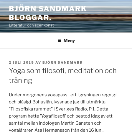
Hoppa
BJÖRN SANDMARK
till
BLOGGAR.
innehåll
Litteratur och scenkonst
Meny
PUBLICERAT
2 JULI 2019
AV
BJÖRN SANDMARK
Yoga som filosofi, meditation och
träning
Under morgonens yogapass i ett i gryningen regnigt
och blåsigt Bohuslän, lyssnade jag till utmärkta
”Filosofiska rummet” i Sveriges Radio, P 1. Detta
program hette ’Yogafilosofi’ och bestod idag av ett
samtal mellan indologen Martin Gansten och
yogaläraren Åsa Hermansson från den 16 juni.