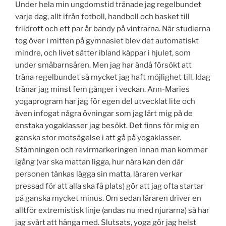
Under hela min ungdomstid tränade jag regelbundet
varje dag, allt ifrån fotboll, handboll och basket till
friidrott och ett par år bandy på vintrarna. När studierna
tog över i mitten på gymnasiet blev det automatiskt
mindre, och livet sätter ibland käppar i hjulet, som
under småbarnsåren. Men jag har ändå försökt att
träna regelbundet så mycket jag haft möjlighet till. Idag
tränar jag minst fem gånger i veckan. Ann-Maries
yogaprogram har jag för egen del utvecklat lite och
även infogat några övningar som jag lärt mig på de
enstaka yogaklasser jag besökt. Det finns för mig en
ganska stor motsägelse i att gå på yogaklasser.
Stämningen och revirmarkeringen innan man kommer
igång (var ska mattan ligga, hur nära kan den där
personen tänkas lägga sin matta, läraren verkar
pressad för att alla ska få plats) gör att jag ofta startar
på ganska mycket minus. Om sedan läraren driver en
alltför extremistisk linje (andas nu med njurarna) så har
jag svårt att hänga med. Slutsats, yoga gör jag helst