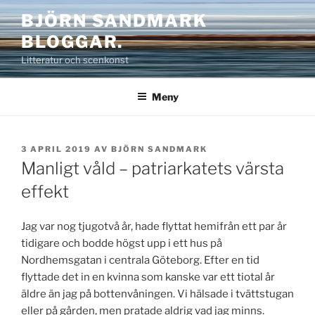
Hoppa
BJÖRN SANDMARK
till
BLOGGAR.
innehåll
Litteratur och scenkonst
Meny
PUBLICERAT
3 APRIL 2019
AV
BJÖRN SANDMARK
Manligt våld – patriarkatets värsta
effekt
Jag var nog tjugotvå år, hade flyttat hemifrån ett par år
tidigare och bodde högst upp i ett hus på
Nordhemsgatan i centrala Göteborg. Efter en tid
flyttade det in en kvinna som kanske var ett tiotal år
äldre än jag på bottenvåningen. Vi hälsade i tvättstugan
eller på gården, men pratade aldrig vad jag minns.