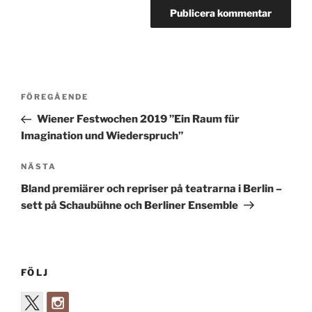
Inläggsnavigering
Föregående
FÖREGÅENDE
inlägg
Wiener Festwochen 2019 ”Ein Raum für
Imagination und Wiederspruch”
Nästa
NÄSTA
inlägg
Bland premiärer och repriser på teatrarna i Berlin –
sett på Schaubühne och Berliner Ensemble
FÖLJ