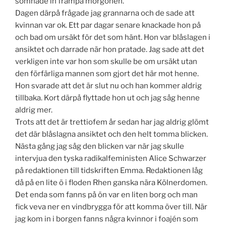
somnade in frampå morgonen.
Dagen därpå frågade jag grannarna och de sade att
kvinnan var ok. Ett par dagar senare knackade hon på
och bad om ursäkt för det som hänt. Hon var blåslagen i
ansiktet och darrade när hon pratade. Jag sade att det
verkligen inte var hon som skulle be om ursäkt utan
den förfärliga mannen som gjort det här mot henne.
Hon svarade att det är slut nu och han kommer aldrig
tillbaka. Kort därpå flyttade hon ut och jag såg henne
aldrig mer.
Trots att det är trettiofem år sedan har jag aldrig glömt
det där blåslagna ansiktet och den helt tomma blicken.
Nästa gång jag såg den blicken var när jag skulle
intervjua den tyska radikalfeministen Alice Schwarzer
på redaktionen till tidskriften Emma. Redaktionen låg
då på en lite ö i floden Rhen ganska nära Kölnerdomen.
Det enda som fanns på ön var en liten borg och man
fick veva ner en vindbrygga för att komma över till. När
jag kom in i borgen fanns några kvinnor i foajén som