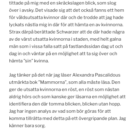
tittade på mig med en skräckslagen blick, som slog
över i avsky. Det visade sig att det också fanns ett hem
för våldsutsatta kvinnor där och de trodde att jag hade
lyckats nästla mig in där för att hämta en av kvinnorna.
Strax därpå berättade Schwarzer att de där hade några
av de värst utsatta kvinnorna i staden, med helt galna
män som i vissa falla satt på fastlandssidan dag ut och
dag in och väntar på en möjlighet att ta sig över och
hämta ”sin” kvinna.
Jag tänker på det när jag läser Alexandra Pascalidous
utmärkta bok ”Mammorna”, som alla måste läsa. Den
ger de utsatta kvinnorna en röst, en röst som nästan
aldrig hörs och som kanske ger läsarna en möjlighet att
identifiera den där tomma blicken, blicken utan hopp.
Jag har ingen analys av vad som bör göras för att
komma tillrätta med detta på ett övergripande plan. Jag
känner bara sorg.