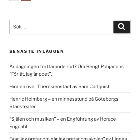
Sök
Sök
efter:
SENASTE INLÄGGEN
Är dagningen fortfarande röd? Om Bengt Pohjanens
”Förlåt, jag är poet”.
Himlen över Theresienstadt av Sam Carlquist
Henric Holmberg – en minnesstund på Göteborgs
Stadsteater
”Själen och musiken” – en Engführung av Horace
Engdahl
”Vad jag pratar om när jag pratar om skolan” av Linnea