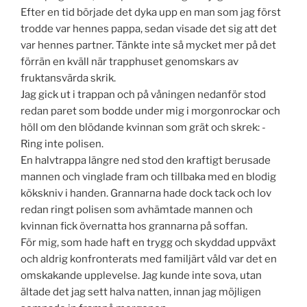
Efter en tid började det dyka upp en man som jag först
trodde var hennes pappa, sedan visade det sig att det
var hennes partner. Tänkte inte så mycket mer på det
förrän en kväll när trapphuset genomskars av
fruktansvärda skrik.
Jag gick ut i trappan och på våningen nedanför stod
redan paret som bodde under mig i morgonrockar och
höll om den blödande kvinnan som grät och skrek: -
Ring inte polisen.
En halvtrappa längre ned stod den kraftigt berusade
mannen och vinglade fram och tillbaka med en blodig
kökskniv i handen. Grannarna hade dock tack och lov
redan ringt polisen som avhämtade mannen och
kvinnan fick övernatta hos grannarna på soffan.
För mig, som hade haft en trygg och skyddad uppväxt
och aldrig konfronterats med familjärt våld var det en
omskakande upplevelse. Jag kunde inte sova, utan
ältade det jag sett halva natten, innan jag möjligen