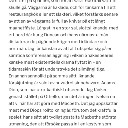
De sitter på spänner, som för att vara redo ifall vattnet
skulle gå. Väggarna är kaklade, och för tankarna till ett
restaurangkök eller ett slakteri, vilket förstärks senare
av att en av väggarna är full av knivar på ett långt
magnetfäste. Längst in en stor sal, slottsliknande, med
ett bord där kung Duncan och hans närmaste män
diskuterar de pågående krigen med irländare och
norrmän. Jag får känslan av att allt utspelar sig på en
samtida konferensanläggning i vilken Shakespeares
kanske mest existentiella drama flyttat in – en
tidsmaskin för att understryka det allmängiltiga.
En annan sannolikt på samma sätt liknande
förskjutning är valet av huvudrollsinnehavare, Adams
Diop, som har afro-karibiskt utseende. Jag tänker
genast istället på Othello, men det är ingen tvekan om
att vi här har att göra med Macbeth. Det jag uppskattar
mest med Diops rolltolkning är, förutom det kraftfulla
spelet, hans sätt att tydligt gestalta Macbeths största
utmaning, den att försöka passa in i en kostym som