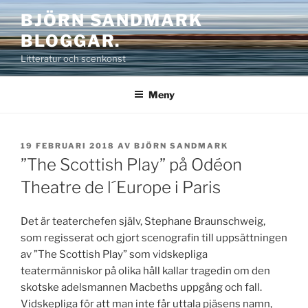
Hoppa
BJÖRN SANDMARK
till
BLOGGAR.
innehåll
Litteratur och scenkonst
Meny
PUBLICERAT
19 FEBRUARI 2018
AV
BJÖRN SANDMARK
”The Scottish Play” på Odéon
Theatre de l´Europe i Paris
Det är teaterchefen själv, Stephane Braunschweig,
som regisserat och gjort scenografin till uppsättningen
av ”The Scottish Play” som vidskepliga
teatermänniskor på olika håll kallar tragedin om den
skotske adelsmannen Macbeths uppgång och fall.
Vidskepliga för att man inte får uttala pjäsens namn,