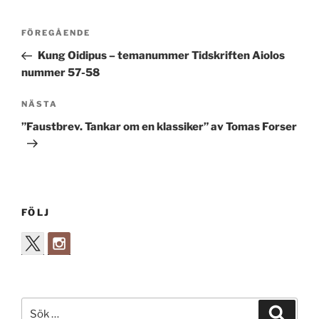
Inläggsnavigering
Föregående
FÖREGÅENDE
inlägg
Kung Oidipus – temanummer Tidskriften Aiolos
nummer 57-58
Nästa
NÄSTA
inlägg
”Faustbrev. Tankar om en klassiker” av Tomas Forser
FÖLJ
Sök
Sök